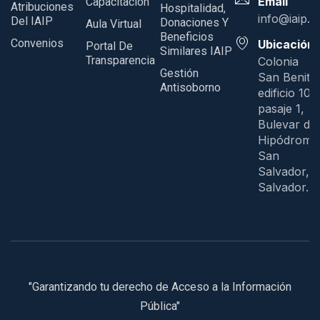
Email
Capacitación
Atribuciones
Hospitalidad,
info@iaip.g
Del IAIP
Donaciones Y
Aula Virtual
Beneficios
Convenios
Ubicación
Portal De
Similares IAIP
Transparencia
Colonia
Gestión
San Benito
Antisoborno
edificio 109
pasaje 1,
Bulevar del
Hipódromo
San
Salvador, E
Salvador.
"Garantizando tu derecho de Acceso a la Información
Pública"