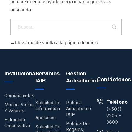
una búsqueda te ayude a encontrar lo que estás
buscando.
Llevarme de vuelta a la página de inicio
Institucional
Servicios
Gestión
Contáctenos
IAIP
Antisoborno
Comisionados
Teléfono
Solicitud De
Política
Misión, Visión
Información
Antisoborno
(+503)
Y Valores
IAIP
2205 -
Apelación
Estructura
3800
Política De
Organizativa
Solicitud De
Regalos,