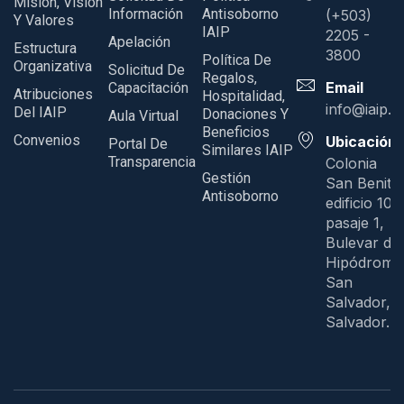
Misión, Visión
Información
Antisoborno
(+503)
Y Valores
IAIP
2205 -
Apelación
Estructura
3800
Política De
Organizativa
Solicitud De
Regalos,
Email
Capacitación
Atribuciones
Hospitalidad,
info@iaip.g
Del IAIP
Donaciones Y
Aula Virtual
Beneficios
Convenios
Ubicación
Portal De
Similares IAIP
Transparencia
Colonia
Gestión
San Benito
Antisoborno
edificio 109
pasaje 1,
Bulevar del
Hipódromo
San
Salvador, E
Salvador.