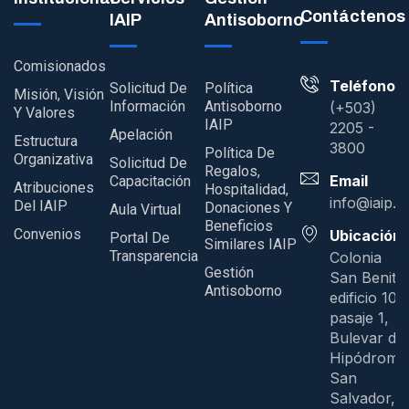
Contáctenos
IAIP
Antisoborno
Comisionados
Teléfono
Solicitud De
Política
Misión, Visión
Información
Antisoborno
(+503)
Y Valores
IAIP
2205 -
Apelación
Estructura
3800
Política De
Organizativa
Solicitud De
Regalos,
Email
Capacitación
Atribuciones
Hospitalidad,
info@iaip.g
Del IAIP
Donaciones Y
Aula Virtual
Beneficios
Convenios
Ubicación
Portal De
Similares IAIP
Transparencia
Colonia
Gestión
San Benito
Antisoborno
edificio 109
pasaje 1,
Bulevar del
Hipódromo
San
Salvador, E