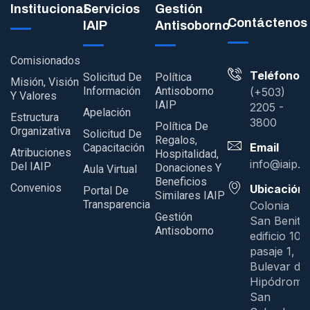
Institucional
Servicios
Gestión
Contáctenos
IAIP
Antisoborno
Comisionados
Teléfono
Solicitud De
Política
Misión, Visión
Información
Antisoborno
(+503)
Y Valores
IAIP
2205 -
Apelación
Estructura
3800
Política De
Organizativa
Solicitud De
Regalos,
Email
Capacitación
Atribuciones
Hospitalidad,
info@iaip.g
Del IAIP
Donaciones Y
Aula Virtual
Beneficios
Convenios
Ubicación
Portal De
Similares IAIP
Transparencia
Colonia
Gestión
San Benito
Antisoborno
edificio 109
pasaje 1,
Bulevar del
Hipódromo
San