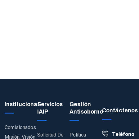
Institucional
Servicios
Gestión
Contáctenos
IAIP
Antisoborno
Comisionados
Teléfono
Solicitud De
Política
Misión, Visión