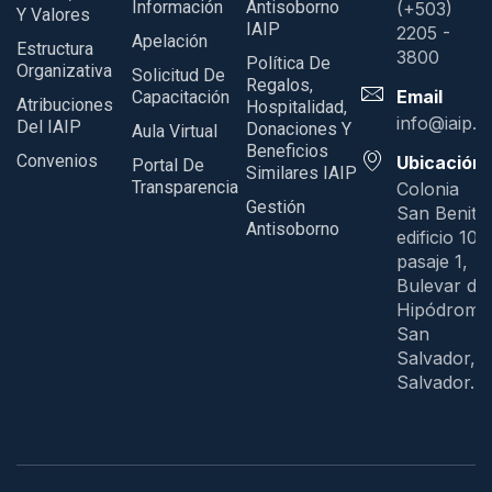
Información
Antisoborno
(+503)
Y Valores
IAIP
2205 -
Apelación
Estructura
3800
Política De
Organizativa
Solicitud De
Regalos,
Email
Capacitación
Atribuciones
Hospitalidad,
info@iaip.g
Del IAIP
Donaciones Y
Aula Virtual
Beneficios
Convenios
Ubicación
Portal De
Similares IAIP
Transparencia
Colonia
Gestión
San Benito
Antisoborno
edificio 109
pasaje 1,
Bulevar del
Hipódromo
San
Salvador, E
Salvador.