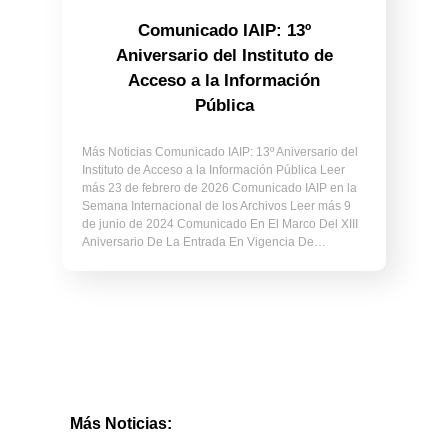
Comunicado IAIP: 13º
Aniversario del Instituto de
Acceso a la Información
Pública
Más Noticias Comunicado IAIP: 13º Aniversario del
Instituto de Acceso a la Información Pública Leer
más 23 de febrero de 2026 Comunicado IAIP en la
Semana Internacional de los Archivos Leer más 9
de junio de 2024 Comunicado En El Marco Del XIII
Aniversario De La Entrada En Vigencia De…
Más Noticias: