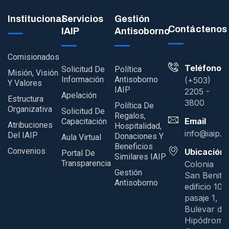
Institucional
Servicios
Gestión
Contáctenos
IAIP
Antisoborno
Comisionados
Teléfono
Solicitud De
Política
Misión, Visión
Información
Antisoborno
(+503)
Y Valores
IAIP
2205 -
Apelación
Estructura
3800
Política De
Organizativa
Solicitud De
Regalos,
Email
Capacitación
Atribuciones
Hospitalidad,
info@iaip.g
Del IAIP
Donaciones Y
Aula Virtual
Beneficios
Convenios
Ubicación
Portal De
Similares IAIP
Transparencia
Colonia
Gestión
San Benito
Antisoborno
edificio 109
pasaje 1,
Bulevar del
Hipódromo