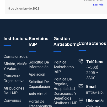
Leer más
9 de diciembre de 2022
Institucional
Servicios
Gestión
Contáctenos
IAIP
Antisoborno
Comisionados
Teléfono
Solicitud De
Política
Misión, Visión
Información
Antisoborno
(+503)
Y Valores
IAIP
2205 -
Apelación
Estructura
3800
Política De
Organizativa
Solicitud De
Regalos,
Email
Capacitación
Atribuciones
Hospitalidad,
info@iaip.g
Del IAIP
Donaciones Y
Aula Virtual
Beneficios
Convenios
Ubicación
Portal De
Similares IAIP
Transparencia
Colonia