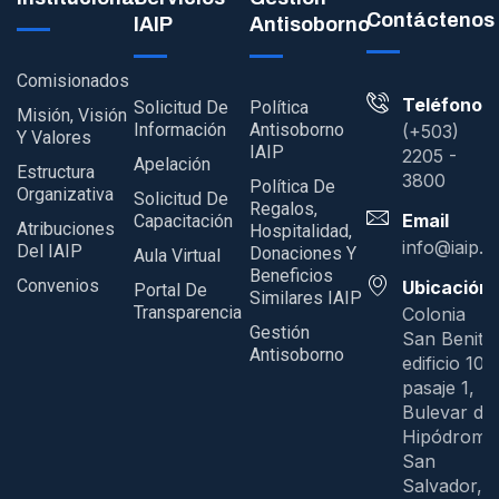
Contáctenos
IAIP
Antisoborno
Comisionados
Teléfono
Solicitud De
Política
Misión, Visión
Información
Antisoborno
(+503)
Y Valores
IAIP
2205 -
Apelación
Estructura
3800
Política De
Organizativa
Solicitud De
Regalos,
Email
Capacitación
Atribuciones
Hospitalidad,
info@iaip.g
Del IAIP
Donaciones Y
Aula Virtual
Beneficios
Convenios
Ubicación
Portal De
Similares IAIP
Transparencia
Colonia
Gestión
San Benito
Antisoborno
edificio 109
pasaje 1,
Bulevar del
Hipódromo
San
Salvador, E